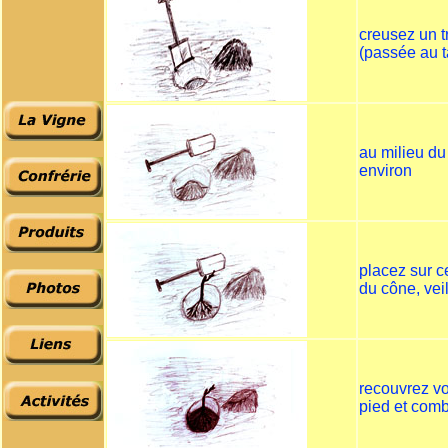
creusez un t
(passée au t
au milieu du
environ
placez sur ce
du cône, vei
recouvrez vo
pied et comb