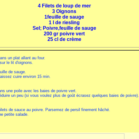
4 Filets de loup de mer
3 Oignons
1feuille de sauge
1 l de riesling
Sel; Poivre,feuille de sauge
200 gr poivre vert
25 cl de crème
ns un plat allant au four.
ur le lit d'oignons.
euille de sauge.
laissez cuire environ 15 min.
ns une poile avec les baies de poivre vert.
 réduire un peu (si vous voulez plus de goût écrasez quelques baies de poivre
filets de sauce au poivre. Parsemez de persil finement hâché.
 petite salade.